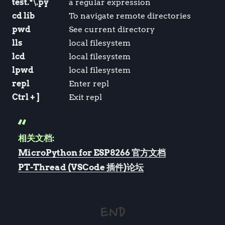
test.*\.py
a regular expression
cd lib
To navigate remote directories
pwd
See current directory
lls
local filesystem
lcd
local filesystem
lpwd
local filesystem
repl
Enter repl
Ctrl + ]
Exit repl
相关文档:
MicroPython for ESP8266 官方文档
PT-Thread (VSCode 插件)论坛