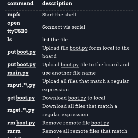
command
description
mpfs
Start the shell
open
Sonnect via serial
ttyUSB0
ls
list the file
Upload file
boot.py
form local to the
put
boot.py
board
put
boot.py
Upload
boot.py
file to the board and
main.py
use another file name
Upload all files that match a regular
mput .*\.py
expression
get
boot.py
Download
boot.py
to local
Download all files that match a
mget .*\.py
regular expression
rm
boot.py
Remove remote file
boot.py
mrm
Remove all remote files that match