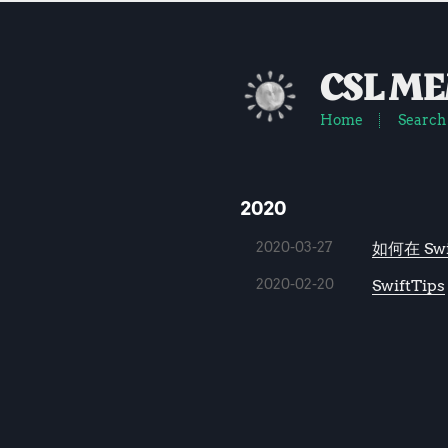
CSL M
Home
Search
2020
2020-03-27
如何在 Sw
2020-02-20
SwiftTips