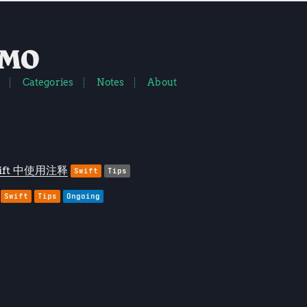
EMO
Categories
Notes
About
ift 中使用注释
Swift
Tips
Swift
Tips
Ongoing