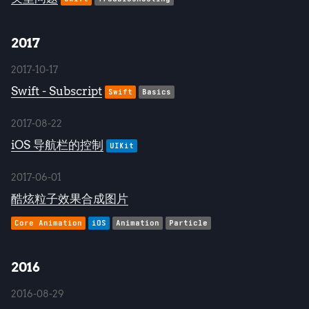
2017
2017-10-17
Swift - Subscript
Swift
Basics
2017-08-22
iOS 导航栏的控制
UIKit
2017-06-01
酷炫粒子效果合成图片
Core Animation
iOS
Animation
Particle
2016
2016-08-29