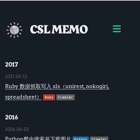
CSL MEMO
2017
2017-03-13
Ruby 数据抓取写入 xls（unirest, nokogiri,
spreadsheet）
Ruby
Crawler
2016
2016-06-02
Python爬虫搜索并下载图片
Python
Crawler